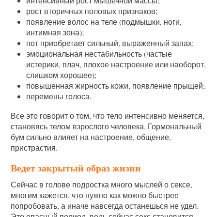
интенсивный рост мышечной массы;
рост вторичных половых признаков;
появление волос на теле (подмышки, ноги,
интимная зона);
пот приобретает сильный, выраженный запах;
эмоциональная нестабильность (частые
истерики, плач, плохое настроение или наоборот,
слишком хорошее);
повышенная жирность кожи, появление прыщей;
перемены голоса.
Все это говорит о том, что тело интенсивно меняется,
становясь телом взрослого человека. Гормональный
бум сильно влияет на настроение, общение,
пристрастия.
Ведет закрытый образ жизни
Сейчас в голове подростка много мыслей о сексе,
многим кажется, что нужно как можно быстрее
попробовать, а иначе навсегда останешься не удел.
Это опасный период, ведь сейчас секс становится