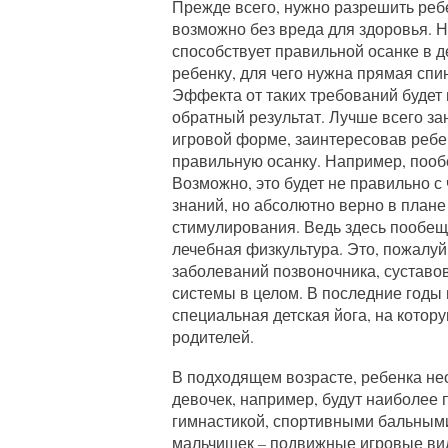
Прежде всего, нужно разрешить ребе
возможно без вреда для здоровья. Н
способствует правильной осанке в д
ребенку, для чего нужна прямая спин
Эффекта от таких требований будет 
обратный результат. Лучше всего з
игровой форме, заинтересовав ребе
правильную осанку. Например, пообе
Возможно, это будет не правильно с 
знаний, но абсолютно верно в плане
стимулирования. Ведь здесь пообеща
лечебная физкультура. Это, пожалу
заболеваний позвоночника, суставо
системы в целом. В последние годы
специальная детская йога, на котор
родителей.
В подходящем возрасте, ребенка не
девочек, например, будут наиболее
гимнастикой, спортивными бальными
мальчишек – подвижные игровые виды