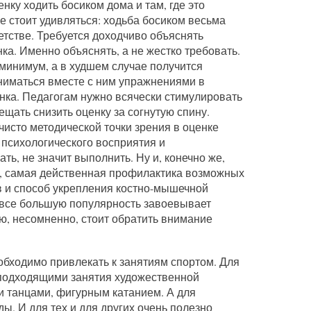
нку ходить босиком дома и там, где это
е стоит удивляться: ходьба босиком весьма
етстве. Требуется доходчиво объяснять
ка. Именно объяснять, а не жестко требовать.
минимум, а в худшем случае получится
аниматься вместе с ним упражнениями в
нка. Педагогам нужно всячески стимулировать
щать снизить оценку за согнутую спину.
чисто методической точки зрения в оценке
 психологического восприятия и
ть, не значит выполнить. Ну и, конечно же,
й, самая действенная профилактика возможных
в и способ укрепления костно-мышечной
 все большую популярность завоевывает
ую, несомненно, стоит обратить внимание
обходимо привлекать к занятиям спортом. Для
 подходящими занятия художественной
 танцами, фигурным катанием. А для
. И для тех и для других очень полезно