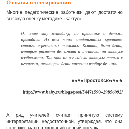
Отзывы о тестировании
Многие педагогические работники дают достаточно
высокую оценку методике «Кактус»:
О, знаю эту методику, на практике с детьми
проводила. Из всех моих «подопытных кроликов»
столько агрессивных оказалось. Кстати, были дети,
которые рисовали без иголок и цветочки на кактусе
изображали. Так что не все видели кактусы только с
иголками, некоторые дети рисовали вообще без них.
★●♥●ПростоКсю●♥●★
http://www.baby.ru/blogs/post/54471590–29856992/
А ряд учителей считает принятую систему
интерпретации недостаточной, утверждая, что она
содержит мало толкований версий рисунка.