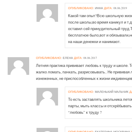
ОПУБЛИКОВАНО:
ИННА
ДАТА:
08.06.2019
Какой там опыт?Всю школьную жизн
после школы,во время каникул и т.
оставил сей принудительный труд.
бесплатное было,вот и обязывали,но
на наши денежки и нанимают.
ОПУБЛИКОВАНО:
ЕЛЕНА
ДАТА:
08.06.2017
Летняя практика прививает любовь к труду и школе. 
жалко ломать, пачкать, разрисовывать.. Не прививая 
изнеженных, не приспособленных к жизни иждивенцев
ОПУБЛИКОВАНО:
МАЛЕНЬКИЙ МАЛЬЧИК
Д
То есть заставлять школьника лето
парты, мыть классы и отскрёбывать 
“любовь” к труду ?
ОПУБЛИКОВАНО:
ЕКАТЕРИНА МОСКВИНА