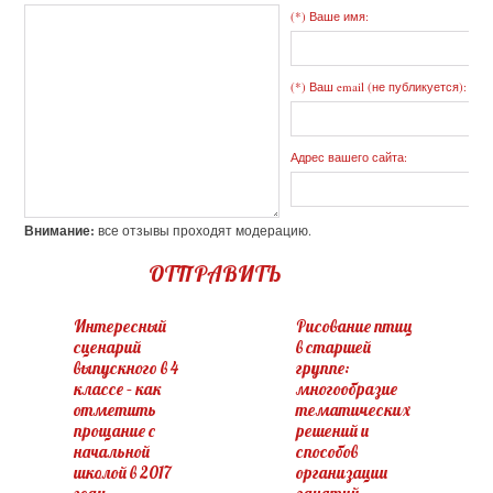
(*) Ваше имя:
(*) Ваш email (не публикуется):
Адрес вашего сайта:
Внимание:
все отзывы проходят модерацию.
ОТПРАВИТЬ
Интересный
Рисование птиц
сценарий
в старшей
выпускного в 4
группе:
классе – как
многообразие
отметить
тематических
прощание с
решений и
начальной
способов
школой в 2017
организации