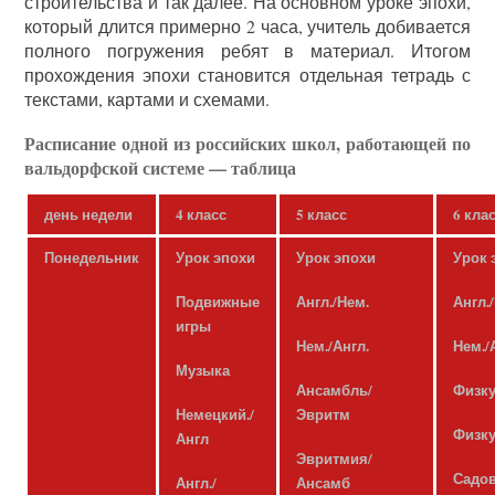
строительства и так далее. На основном уроке эпохи,
который длится примерно 2 часа, учитель добивается
полного погружения ребят в материал. Итогом
прохождения эпохи становится отдельная тетрадь с
текстами, картами и схемами.
Расписание одной из российских школ, работающей по
вальдорфской системе — таблица
день недели
4 класс
5 класс
6 кла
Понедельник
Урок эпохи
Урок эпохи
Урок 
Подвижные
Англ./Нем.
Англ.
игры
Нем./Англ.
Нем./
Музыка
Ансамбль/
Физку
Немецкий./
Эвритм
Физку
Англ
Эвритмия/
Садо
Англ./
Ансамб