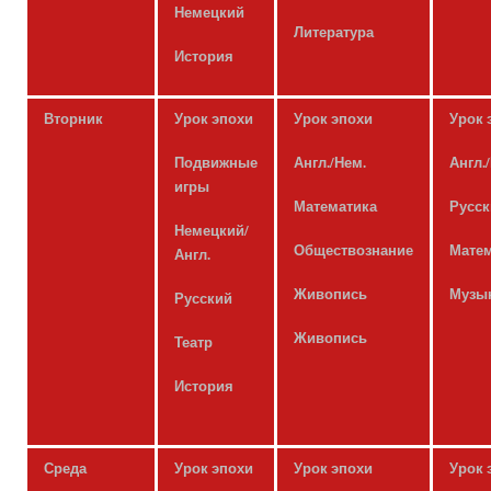
Немецкий
Литература
История
Вторник
Урок эпохи
Урок эпохи
Урок 
Подвижные
Англ./Нем.
Англ.
игры
Математика
Русс
Немецкий/
Обществознание
Мате
Англ.
Живопись
Музы
Русский
Живопись
Театр
История
Среда
Урок эпохи
Урок эпохи
Урок 