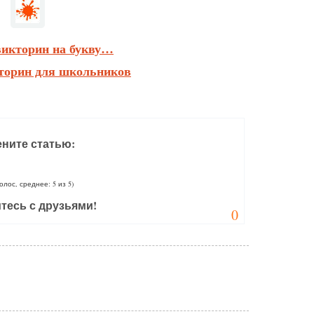
викторин на букву…
торин для школьников
ните статью:
голос, среднее: 5 из 5)
тесь с друзьями!
0