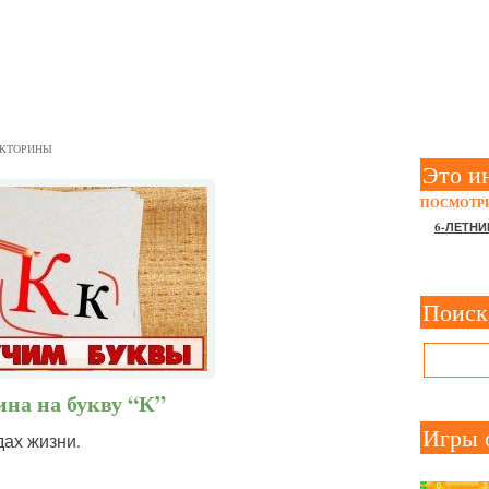
БУКВУ “К”
КТОРИНЫ
Это и
ПОСМОТРИ
6-ЛЕТНИ
Поиск
на на букву “К”
Игры 
дах жизни.