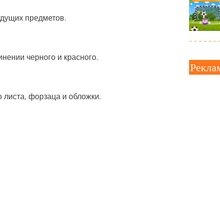
удущих предметов.
нении черного и красного.
Рекла
о листа, форзаца и обложки.