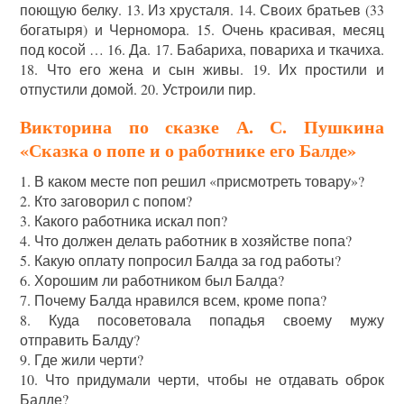
поющую белку. 13. Из хрусталя. 14. Своих братьев (33
богатыря) и Черномора. 15. Очень красивая, месяц
под косой … 16. Да. 17. Бабариха, повариха и ткачиха.
18. Что его жена и сын живы. 19. Их простили и
отпустили домой. 20. Устроили пир.
Викторина по сказке А. С. Пушкина
«Сказка о попе и о работнике его Балде»
1. В каком месте поп решил «присмотреть товару»?
2. Кто заговорил с попом?
3. Какого работника искал поп?
4. Что должен делать работник в хозяйстве попа?
5. Какую оплату попросил Балда за год работы?
6. Хорошим ли работником был Балда?
7. Почему Балда нравился всем, кроме попа?
8. Куда посоветовала попадья своему мужу
отправить Балду?
9. Где жили черти?
10. Что придумали черти, чтобы не отдавать оброк
Балде?