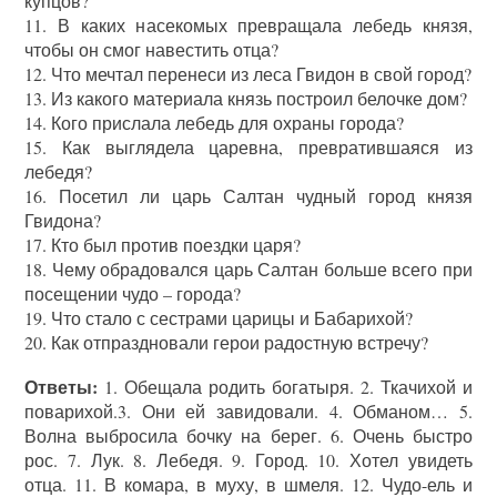
купцов?
11. В каких насекомых превращала лебедь князя,
чтобы он смог навестить отца?
12. Что мечтал перенеси из леса Гвидон в свой город?
13. Из какого материала князь построил белочке дом?
14. Кого прислала лебедь для охраны города?
15. Как выглядела царевна, превратившаяся из
лебедя?
16. Посетил ли царь Салтан чудный город князя
Гвидона?
17. Кто был против поездки царя?
18. Чему обрадовался царь Салтан больше всего при
посещении чудо – города?
19. Что стало с сестрами царицы и Бабарихой?
20. Как отпраздновали герои радостную встречу?
Ответы:
1. Обещала родить богатыря. 2. Ткачихой и
поварихой.3. Они ей завидовали. 4. Обманом… 5.
Волна выбросила бочку на берег. 6. Очень быстро
рос. 7. Лук. 8. Лебедя. 9. Город. 10. Хотел увидеть
отца. 11. В комара, в муху, в шмеля. 12. Чудо-ель и