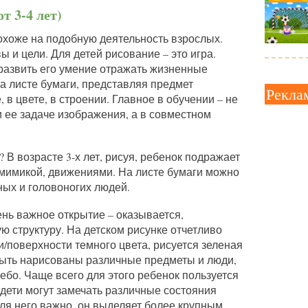
от 3-4 лет)
охоже на подобную деятельность взрослых.
 и цели. Для детей рисование – это игра.
 развить его умение отражать жизненные
а листе бумаги, представляя предмет
Рекла
в цвете, в строении. Главное в обучении – не
и ее задаче изображения, а в совместном
 В возрасте 3-х лет, рисуя, ребенок подражает
мимикой, движениями. На листе бумаги можно
ных и головоногих людей.
ень важное открытие – оказывается,
 структуру. На детском рисунке отчетливо
/поверхности темного цвета, рисуется зеленая
 быть нарисованы различные предметы и люди,
ебо. Чаще всего для этого ребенок пользуется
дети могут замечать различные состояния
 для него важно, он выделяет более крупным