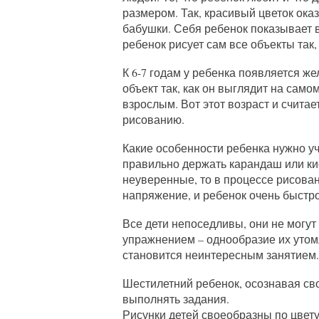
размером. Так, красивый цветок ок
бабушки. Себя ребенок показывает 
ребенок рисует сам все объекты так,
К 6-7 годам у ребенка появляется ж
объект так, как он выглядит на сам
взрослым. Вот этот возраст и счит
рисованию.
Какие особенности ребенка нужно у
правильно держать карандаш или кис
неуверенные, то в процессе рисова
напряжение, и ребенок очень быстро
Все дети непоседливы, они не могут
упражнением – однообразие их утом
становится неинтересным занятием.
Шестилетний ребенок, осознавая сво
выполнять задания.
Рисунки детей своеобразны по цвету