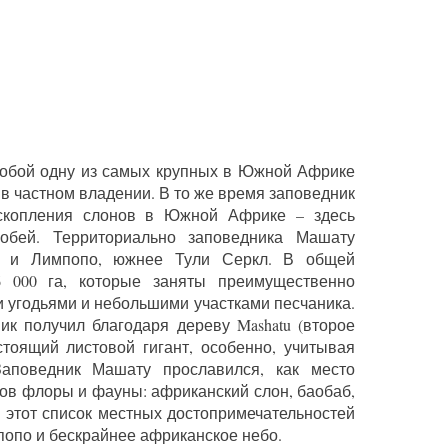
собой одну из самых крупных в Южной Африке
в частном владении. В то же время заповедник
скопления слонов в Южной Африке – здесь
собей. Территориально заповедника Машату
 и Лимпопо, южнее Тули Серкл. В общей
 000 га, которые заняты преимущественно
 угодьями и небольшими участками песчаника.
ик получил благодаря дереву Mashatu (второе
стоящий листовой гигант, особенно, учитывая
Заповедник Машату прославился, как место
ов флоры и фауны: африканский слон, баобаб,
в этот список местных достопримечательностей
опо и бескрайнее африканское небо.