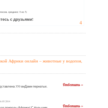
олосов, среднее: 0 из 5)
тесь с друзьями!
4
икой Африки онлайн – животные у водопоя,
3
Ответить »
дставлена 350 виДами пернатых.
6.05.2014
Ответить »
каз природы Африки! С большим