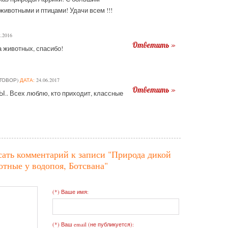
ивотными и птицами! Удачи всем !!!
.2016
Ответить »
а животных, спасибо!
ГОВОР)
ДАТА:
24.06.2017
Ответить »
 Всех люблю, кто приходит, классные
сать комментарий к записи
"Природа дикой
тные у водопоя, Ботсвана"
(*) Ваше имя:
(*) Ваш email (не публикуется):