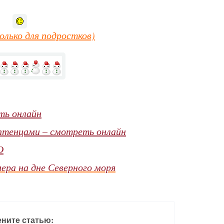
лько для подростков)
ть онлайн
 птенцами – смотреть онлайн
D
ера на дне Северного моря
ните статью: