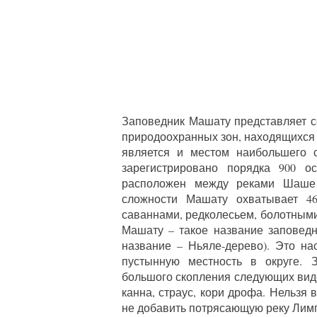
Заповедник Машату представляет 
природоохранных зон, находящихся 
является и местом наибольшего 
зарегистрировано порядка 900 о
расположен между реками Шаше
сложности Машату охватывает 46
саваннами, редколесьем, болотными
Машату – такое название заповедн
название – Ньяле-дерево). Это на
пустынную местность в округе. 
большого скопления следующих вид
канна, страус, кори дрофа. Нельзя 
не добавить потрясающую реку Лимп