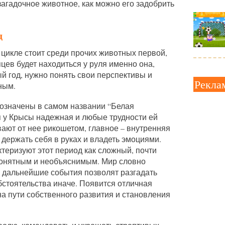
 загадочное животное, как можно его задобрить
д
 цикле стоит среди прочих животных первой,
яцев будет находиться у руля именно она,
й год, нужно понять свои перспективы и
Рекла
ным.
бозначены в самом названии “Белая
я у Крысы надежная и любые трудности ей
ают от нее рикошетом, главное – внутренняя
держать себя в руках и владеть эмоциями.
теризуют этот период как сложный, почти
епонятным и необъяснимым. Мир словно
ь дальнейшие события позволят разгадать
бстоятельства иначе. Появится отличная
а пути собственного развития и становления