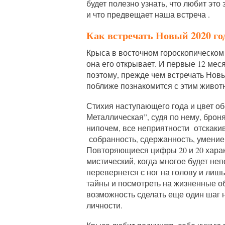
будет полезно узнать, что любит это
и что предвещает наша встреча .
Как встречать Новый 2020 го
Крыса в восточном гороскопическом
она его открывает. И первые 12 мес
поэтому, прежде чем встречать Новы
поближе познакомится с этим живот
Стихия наступающего года и цвет о
Металлическая”, судя по нему, брон
нипочем, все неприятности отскакив
собранность, сдержанность, умение 
Повторяющиеся цифры 20 и 20 харак
мистический, когда многое будет н
перевернется с ног на голову и лиш
тайны и посмотреть на жизненные о
возможность сделать еще один шаг н
личности.