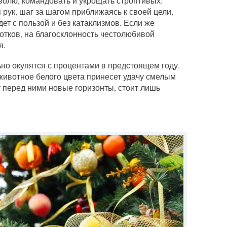
волю, командовать и укрощать строптивых.
 рук, шаг за шагом приближаясь к своей цели,
ет с пользой и без катаклизмов. Если же
ботков, на благосклонность честолюбивой
я.
но окупятся с процентами в предстоящем году.
животное белого цвета принесет удачу смелым
 перед ними новые горизонты, стоит лишь