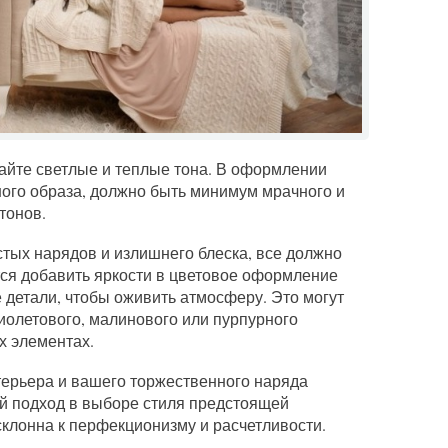
райте светлые и теплые тона. В оформлении
ного образа, должно быть минимум мрачного и
тонов.
стых нарядов и излишнего блеска, все должно
тся добавить яркости в цветовое оформление
е детали, чтобы оживить атмосферу. Это могут
иолетового, малинового или пурпурного
х элементах.
ерьера и вашего торжественного наряда
й подход в выборе стиля предстоящей
склонна к перфекционизму и расчетливости.