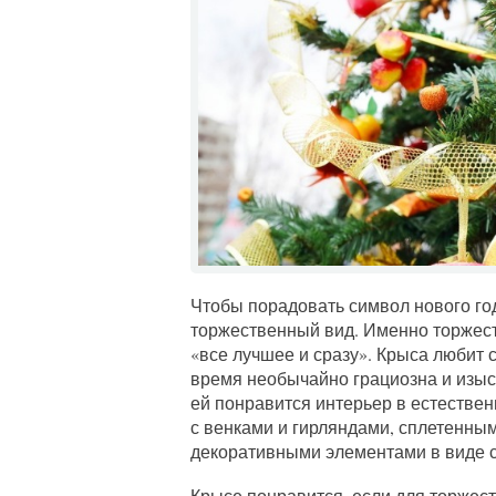
Чтобы порадовать символ нового го
торжественный вид. Именно торжест
«все лучшее и сразу». Крыса любит с
время необычайно грациозна и изыс
ей понравится интерьер в естествен
с венками и гирляндами, сплетенным
декоративными элементами в виде с
Крысе понравится, если для торжес