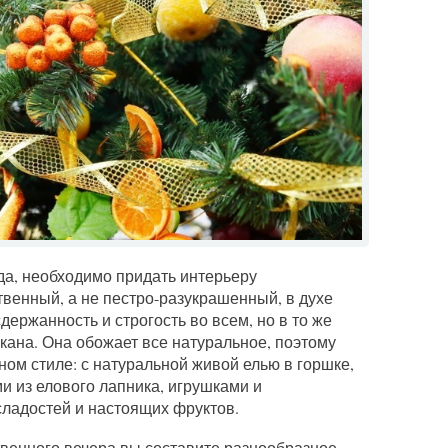
да, необходимо придать интерьеру
венный, а не пестро-разукрашенный, в духе
держанность и строгость во всем, но в то же
кана. Она обожает все натуральное, поэтому
ном стиле: с натуральной живой елью в горшке,
и из елового лапника, игрушками и
ладостей и настоящих фруктов.
твенного вечера вы составите разнообразное