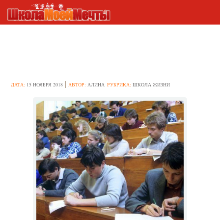
NinjaReferat.ru — об услугах
написания
ДАТА:
15 НОЯБРЯ 2018
АВТОР:
АЛИНА
РУБРИКА:
ШКОЛА ЖИЗНИ