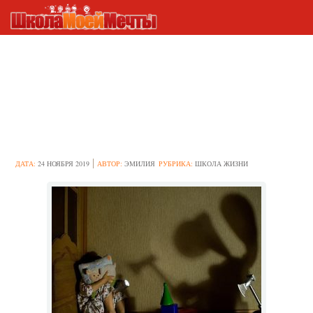
Как родители обманывали
нас в детстве: хитрости,
которые мы распознали,
только когда повзрослели
ДАТА:
24 НОЯБРЯ 2019
АВТОР:
ЭМИЛИЯ
РУБРИКА:
ШКОЛА ЖИЗНИ