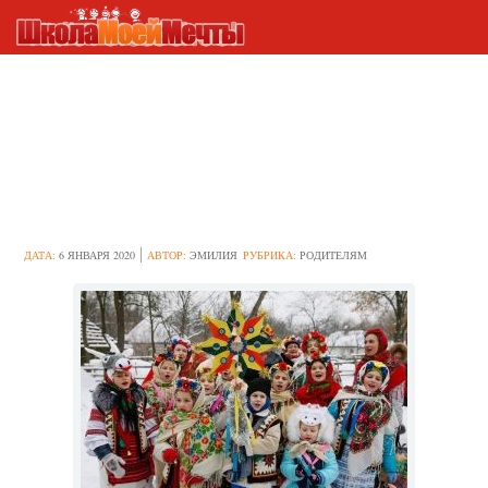
Как быстро выучить с
ребенком стихи на колядки,
чтобы набрать мешок
конфет и угощений
ДАТА:
6 ЯНВАРЯ 2020
АВТОР:
ЭМИЛИЯ
РУБРИКА:
РОДИТЕЛЯМ