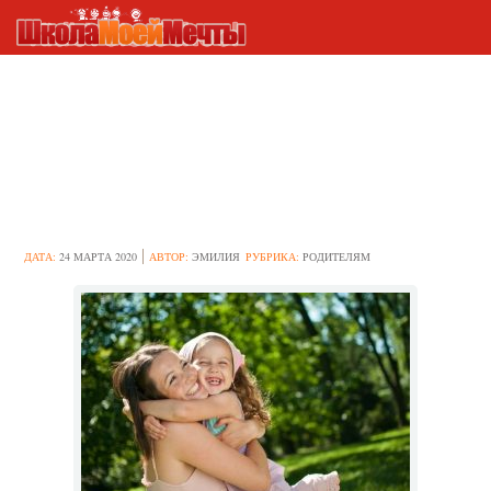
Работающая мама: как
показать свою любовь
ребенку, которого почти не
видишь
ДАТА:
24 МАРТА 2020
АВТОР:
ЭМИЛИЯ
РУБРИКА:
РОДИТЕЛЯМ