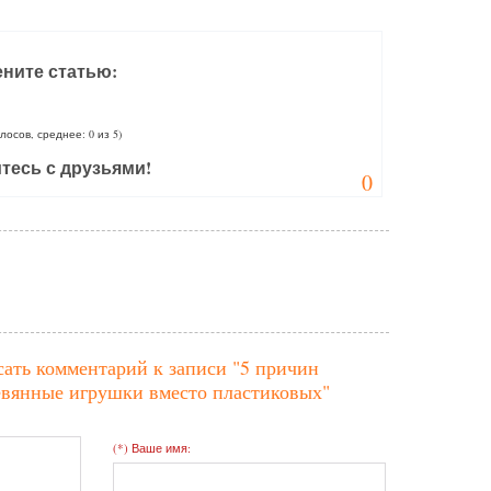
ните статью:
олосов, среднее: 0 из 5)
тесь с друзьями!
0
сать комментарий к записи
"5 причин
евянные игрушки вместо пластиковых"
(*) Ваше имя: