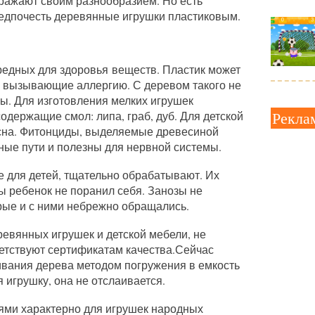
ажают своим разнообразием. Но есть
предпочесть деревянные игрушки пластиковым.
едных для здоровья веществ. Пластик может
и вызывающие аллергию. С деревом такого не
ны. Для изготовления мелких игрушек
Рекла
одержащие смол: липа, граб, дуб. Для детской
осна. Фитонциды, выделяемые древесиной
ные пути и полезны для нервной системы.
 для детей, тщательно обрабатывают. Их
ы ребенок не поранил себя. Занозы не
арые и с ними небрежно обращались.
ревянных игрушек и детской мебели, не
етствуют сертификатам качества.Сейчас
вания дерева методом погружения в емкость
 игрушку, она не отслаивается.
ми характерно для игрушек народных