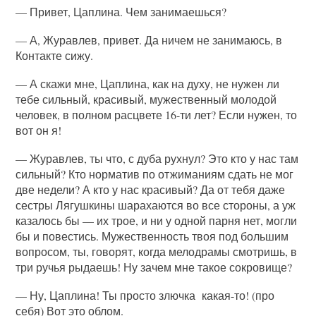
— Привет, Цаплина. Чем занимаешься?
— А, Журавлев, привет. Да ничем не занимаюсь, в
Контакте сижу.
— А скажи мне, Цаплина, как на духу, не нужен ли
тебе сильный, красивый, мужественный молодой
человек, в полном расцвете 16-ти лет? Если нужен, то
вот он я!
— Журавлев, ты что, с дуба рухнул? Это кто у нас там
сильный? Кто норматив по отжиманиям сдать не мог
две недели? А кто у нас красивый? Да от тебя даже
сестры Лягушкины шарахаются во все стороны, а уж
казалось бы — их трое, и ни у одной парня нет, могли
бы и повестись. Мужественность твоя под большим
вопросом, ты, говорят, когда мелодрамы смотришь, в
три ручья рыдаешь! Ну зачем мне такое сокровище?
— Ну, Цаплина! Ты просто злючка какая-то! (про
себя) Вот это облом.