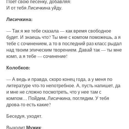
Поет свою песенку, добавляя:
И от тебя Лисичкина уйду.
Лисичкина:
— Так я же тебе сказала — как время свободное
будет. И знаешь что? Ты мне с компом поможешь, а я
тебе с сочинением, а то в последний раз класс рыдал
над твоим эпическим творением. Давай так — ты мне
комп, а я тебе — сочинение!
Колобков:
— А ведь и правда, скоро конец года, а у меня по
литературе что-то непотребное. А, пусть напишет, да
и мне не сложно посмотреть, что у нее там с
компом… Пойдем, Лисичкина, поглядим. У тебя
дрова-то есть какие?
Беседуя, уходят.
Мужик
Выходит
: