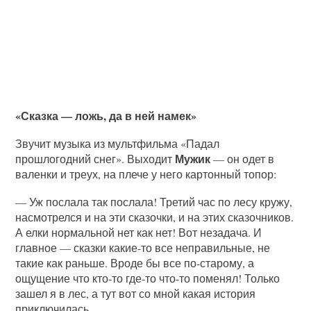
«Сказка — ложь, да в ней намек»
Звучит музыка из мультфильма «Падал
Мужик
прошлогодний снег». Выходит
— он одет в
валенки и треух, на плече у него картонный топор:
— Уж послала так послала! Третий час по лесу кружу,
насмотрелся и на эти сказочки, и на этих сказочников.
А елки нормальной нет как нет! Вот незадача. И
главное — сказки какие-то все неправильные, не
такие как раньше. Вроде бы все по-старому, а
ощущение что кто-то где-то что-то поменял! Только
зашел я в лес, а тут вот со мной какая история
приключилась…