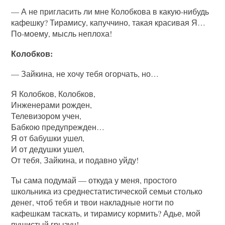
— А не пригласить ли мне Колобкова в какую-нибудь
кафешку? Тирамису, капуччино, такая красивая Я…
По-моему, мысль неплоха!
Колобков:
— Зайкина, не хочу тебя огорчать, но…
Я Колобков, Колобков,
Инженерами рожден,
Телевизором учен,
Бабкою предупрежден…
Я от бабушки ушел,
И от дедушки ушел,
От тебя, Зайкина, и подавно уйду!
Ты сама подумай — откуда у меня, простого
школьника из среднестатистической семьи столько
денег, чтоб тебя и твои накладные ногти по
кафешкам таскать, и тирамису кормить? Адье, мой
пушистый грызун!