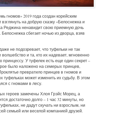
мь гномов» 2019 года создан корейским
 взглянуть на добрую сказку «Белоснежка и
ха Реджина ненавидит свою приемную дочь
. Белоснежка сбегает ночью из дворца, взяв
даже не подозревает, что туфельки не так
е волшебство и та, кто их надевает, мгновенно
 принцессу. У туфелек есть еще один секрет –
торое было наложено на семерых принцев,
Проклятье превратило принцев в гномов и
 туфельках может изменить их судьбу. В этом
яся с гномами в лесу.
ых героев замечены Хлоя Грэйс Морец, а
ся достаточно долго – 1 час 32 минуты, но
туфельках, не дадут скучать ни взрослым, ни
сей семьей или веселой компанией друзей.