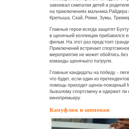
завоевал симпатии детей и родител
на приключениях мальчика Райдера 
Крепыша, Скай, Рокки, Зумы, Трекке
Главные герои всегда защитят Бухту
в щенячьей коллекции прибавился
фильм. На этот раз предстоят гранд
Приключений встречает спортсменов
мероприятие не может обойтись без 
команды щенячьего патруля.
Главные кандидаты на победу – лег
что будет, если один из претенденто
помощь приходит щенок-пожарный М
бывалому спортсмену и одержит ли 
кинопремьеру.
Камуфляж и шпионаж