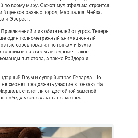
ей по всему миру. Сюжет мультфильма строится
и 8 щенков разных пород: Маршалла, Чейза,
ра и Эверест.
 Приключений и их обитателей от угроз. Теперь
 еще один полнометражный анимационный
иозные соревнования по гонкам и Бухта
-гонщиков на своем автодроме. Такое
команды пит-стопа, а также Райдера и
ендарный Врум и супербыстрая Гепарда. Но
в не сможет продолжать участие в гонках? На
аршалл, станет ли он достойной заменой
он победу можно узнать, посмотрев