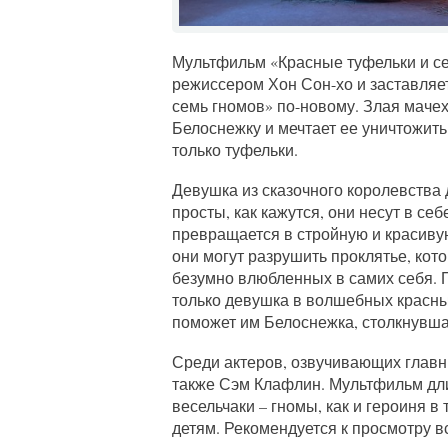
Мультфильм «Красные туфельки и се
режиссером Хон Сон-хо и заставляет
семь гномов» по-новому. Злая маче
Белоснежку и мечтает ее уничтожить
только туфельки.
Девушка из сказочного королевства 
просты, как кажутся, они несут в себ
превращается в стройную и красивую
они могут разрушить проклятье, ко
безумно влюбленных в самих себя. 
только девушка в волшебных красных
поможет им Белоснежка, столкнувша
Среди актеров, озвучивающих главн
также Сэм Клафлин. Мультфильм длит
весельчаки – гномы, как и героиня в 
детям. Рекомендуется к просмотру в