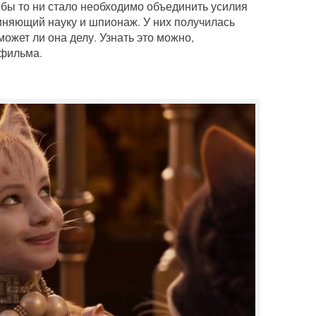
 бы то ни стало необходимо объединить усилия
иняющий науку и шпионаж. У них получилась
ожет ли она делу. Узнать это можно,
тфильма.