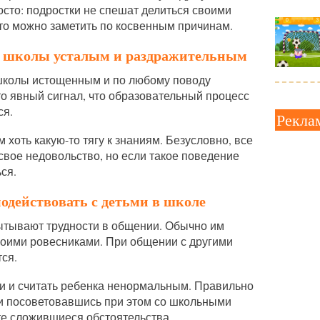
сто: подростки не спешат делиться своими
то можно заметить по косвенным причинам.
з школы усталым и раздражительным
 школы истощенным и по любому поводу
о явный сигнал, что образовательный процесс
ся.
Рекла
м хоть какую-то тягу к знаниям. Безусловно, все
свое недовольство, но если такое поведение
ся.
одействовать с детьми в школе
ытывают трудности в общении. Обычно им
воими ровесниками. При общении с другими
ся.
ии и считать ребенка ненормальным. Правильно
и посоветовавшись при этом со школьными
те сложившиеся обстоятельства.