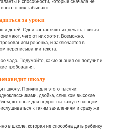
таланты и способности, которые сначала не
и вовсе о них забывают.
адиться за уроки
в и детей. Одни заставляют их делать, считая
онимают, чего от них хотят. Возможно,
требованиям ребенка, и заключается в
ом переписывании текста.
свое чадо. Подумайте, какие знания он получит и
акие требования.
 ненавидит школу
ят школу. Причин для этого тысячи:
 одноклассниками, двойка, слишком высокие
блем, которые для подростка кажутся концом
рислушиваться к таким заявлениям и сразу же
нно в школе, которая не способна дать ребенку