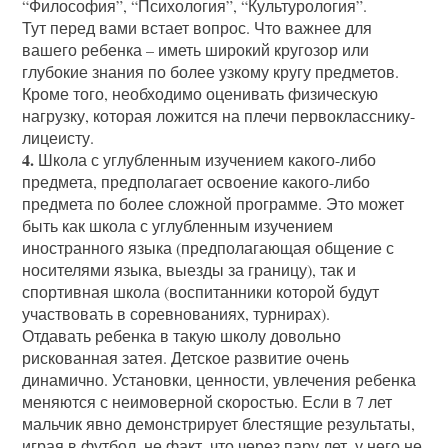
“Философия”, “Психология”, “Культурология”.
Тут перед вами встает вопрос. Что важнее для
вашего ребенка – иметь широкий кругозор или
глубокие знания по более узкому кругу предметов.
Кроме того, необходимо оценивать физическую
нагрузку, которая ложится на плечи первокласснику-
лицеисту.
4.
Школа с углубленным изучением какого-либо
предмета, предполагает освоение какого-либо
предмета по более сложной программе. Это может
быть как школа с углубленным изучением
иностранного языка (предполагающая общение с
носителями языка, выезды за границу), так и
спортивная школа (воспитанники которой будут
участвовать в соревнованиях, турнирах).
Отдавать ребенка в такую школу довольно
рискованная затея. Детское развитие очень
динамично. Установки, ценности, увлечения ребенка
меняются с неимоверной скоростью. Если в 7 лет
мальчик явно демонстрирует блестящие результаты,
играя в футбол, не факт, что через пару лет, у него не