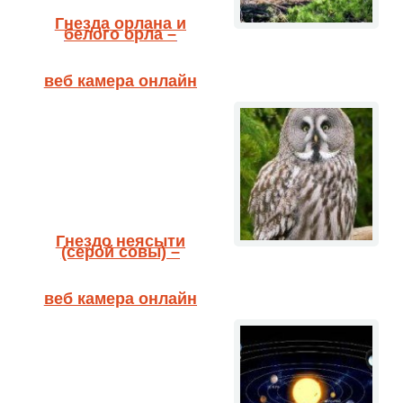
Гнезда орлана и
белого орла –
веб камера онлайн
Гнездо неясыти
(серой совы) –
веб камера онлайн