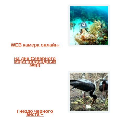
WEB камера онлайн-
на дне Северного
моря (подводный
мир)
Гнездо черного
аиста –