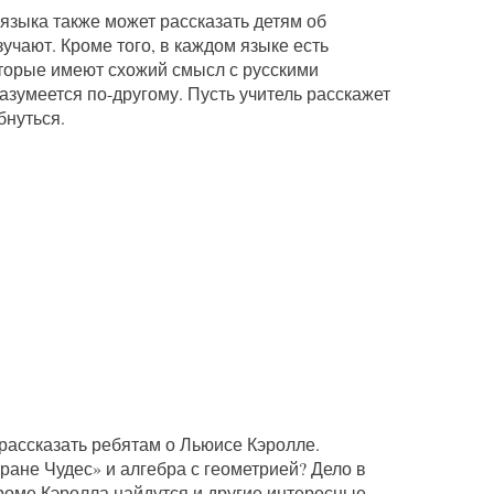
языка также может рассказать детям об
учают. Кроме того, в каждом языке есть
торые имеют схожий смысл с русскими
азумеется по-другому. Пусть учитель расскажет
бнуться.
рассказать ребятам о Льюисе Кэролле.
тране Чудес» и алгебра с геометрией? Дело в
роме Кэролла найдутся и другие интересные