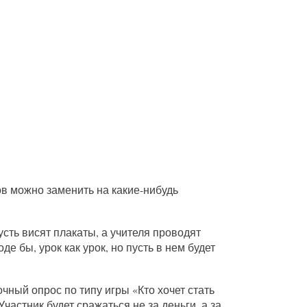
ков можно заменить на какие-нибудь
усть висят плакаты, а учителя проводят
е бы, урок как урок, но пусть в нем будет
чный опрос по типу игры «Кто хочет стать
астник будет сражаться не за деньги, а за