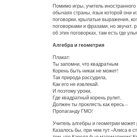
Помимо игры, учитель иностранного 
обычаях страны, язык которой они из
поговорки, крылатые выражения, ко
поговорками и фразами, но звучат, р
об этих поговорках, там есть где улы
Алгебра и геометрия
Плакат:
Ты запомни, что квадратным
Корень быть никак не может!
Так природа рассудила,
Как его не извлекай.
И поэтому уроки,
Где квадратный корень рулит,
Должен ты проклясть как ересь –
Пропаганду ГМО!
Учитель алгебры и геометрии может 
Казалось бы, при чем тут «Алиса в с
том, что Кэролл был математиком! К