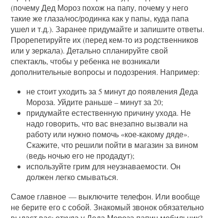
(почему Дед Мороз похож на папу, почему у него
такие же глаза/нос/родинка как у папы, куда папа
ушел и т.д.). Заранее придумайте и запишите ответы.
Прорепетируйте их (перед кем-то из родственников
или у зеркала). Детально спланируйте свой
спектакль, чтобы у ребенка не возникали
дополнительные вопросы и подозрения. Например:
не стоит уходить за 5 минут до появления Деда
Мороза. Уйдите раньше – минут за 20;
придумайте естественную причину ухода. Не
надо говорить, что вас внезапно вызвали на
работу или нужно помочь «кое-какому дяде».
Скажите, что решили пойти в магазин за вином
(ведь ночью его не продадут);
используйте грим для неузнаваемости. Он
должен легко смываться.
Самое главное — выключите телефон. Или вообще
не берите его с собой. Знакомый звонок обязательно
выдаст вас: откуда у Деда Мороза папин мобильник?